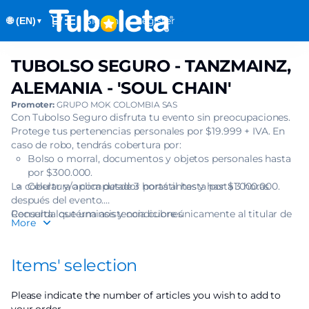
Item
Dialog
Sign in
Register
🌐 (EN)
selection
▼
[TUBOLSO
SEGURO
TUBOLSO SEGURO - TANZMAINZ,
TUBOLSO
-
SEGURO
TANZMAINZ,
ALEMANIA - 'SOUL CHAIN'
-
ALEMANIA
Promoter:
GRUPO MOK COLOMBIA SAS
TANZMAINZ,
-
Con Tubolso Seguro disfruta tu evento sin preocupaciones.
ALEMANIA
'SOUL
Protege tus pertenencias personales por $19.999 + IVA. En
-
CHAIN']
caso de robo, tendrás cobertura por:
'SOUL
Bolso o morral, documentos y objetos personales hasta
-
CHAIN'
por $300.000.
Tuboleta.com
La cobertura aplica desde 3 horas antes y hasta 3 horas
Celular y/o computador portátil hasta por $1.000.000.
después del evento.
Recuerda que una asistencia cubre únicamente al titular de
Consulta los términos y condiciones
More
una (1) boleta.
Items' selection
Please indicate the number of articles you wish to add to