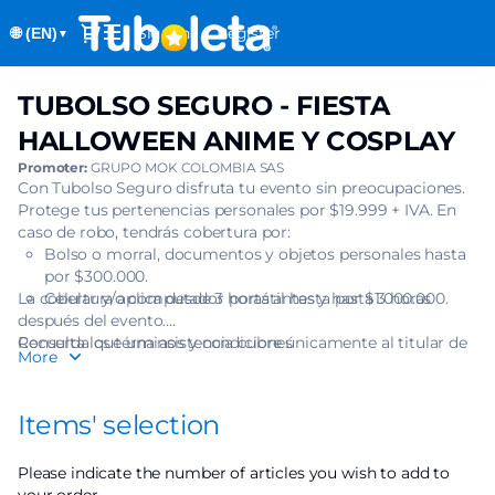
Item
Dialog
Sign in
Register
🌐 (EN)
selection
▼
[TUBOLSO
SEGURO
TUBOLSO SEGURO - FIESTA
TUBOLSO
-
SEGURO
FIESTA
HALLOWEEN ANIME Y COSPLAY
-
HALLOWEEN
Promoter:
GRUPO MOK COLOMBIA SAS
FIESTA
ANIME
Con Tubolso Seguro disfruta tu evento sin preocupaciones.
HALLOWEEN
Y
Protege tus pertenencias personales por $19.999 + IVA. En
ANIME
COSPLAY]
caso de robo, tendrás cobertura por:
Y
Bolso o morral, documentos y objetos personales hasta
-
COSPLAY
por $300.000.
Tuboleta.com
La cobertura aplica desde 3 horas antes y hasta 3 horas
Celular y/o computador portátil hasta por $1.000.000.
después del evento.
Recuerda que una asistencia cubre únicamente al titular de
Consulta los términos y condiciones
More
una (1) boleta.
Items' selection
Please indicate the number of articles you wish to add to