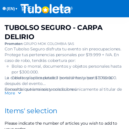
Item
Dialog
Sign in
Register
🌐 (EN)
selection
▼
[TUBOLSO
SEGURO
TUBOLSO SEGURO - CARPA
TUBOLSO
-
SEGURO
CARPA
DELIRIO
-
DELIRIO]
Promoter:
GRUPO MOK COLOMBIA SAS
CARPA
-
Con Tubolso Seguro disfruta tu evento sin preocupaciones.
DELIRIO
Tuboleta.com
Protege tus pertenencias personales por $19.999 + IVA. En
caso de robo, tendrás cobertura por:
Bolso o morral, documentos y objetos personales hasta
por $300.000.
La cobertura aplica desde 3 horas antes y hasta 3 horas
Celular y/o computador portátil hasta por $1.000.000.
después del evento.
Recuerda que una asistencia cubre únicamente al titular de
Consulta los términos y condiciones
More
una (1) boleta.
Items' selection
Please indicate the number of articles you wish to add to