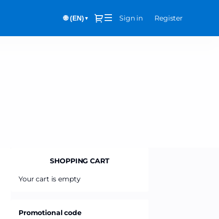
Dialog
Sign in
Register
🌐 (EN)
▼
SHOPPING CART
Your cart is empty
Promotional code