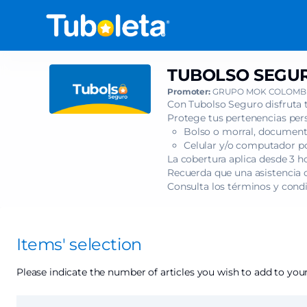
Item
selection
[TUBOLSO
SEGURO
-
TUBOLSO SEGUR
TUBOLSO
HUMBE
SEGURO
Promoter:
GRUPO MOK COLOMBI
BOGOTÁ
-
Con Tubolso Seguro disfruta 
2026]
HUMBE
Protege tus pertenencias pers
-
Bolso o morral, documento
BOGOTÁ
Tuboleta.com
Celular y/o computador por
2026
La cobertura aplica desde 3 h
Recuerda que una asistencia c
Consulta los términos y cond
Items' selection
Please indicate the number of articles you wish to add to your