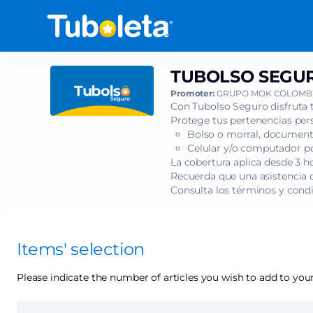
Item
selection
[TUBOLSO
SEGURO
-
TUBOLSO SEGUR
TUBOLSO
MORAT
SEGURO
Promoter:
GRUPO MOK COLOMBI
YEM
-
Con Tubolso Seguro disfruta 
WORLD
MORAT
Protege tus pertenencias pers
TOUR
Bolso o morral, documento
YEM
14
Celular y/o computador por
WORLD
AGO]
La cobertura aplica desde 3 h
TOUR
Recuerda que una asistencia c
-
14
Consulta los términos y cond
Tuboleta.com
AGO
Items' selection
Please indicate the number of articles you wish to add to your