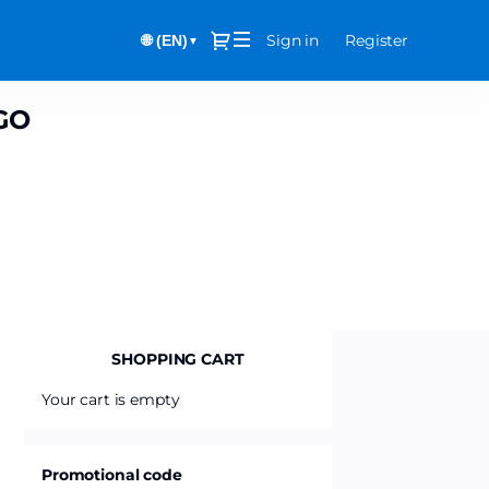
Dialog
Sign in
Register
🌐 (EN)
▼
GO
SHOPPING CART
Your cart is empty
Promotional code