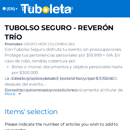
Item
Dialog
Sign in
Register
🌐 (EN)
selection
▼
[TUBOLSO
SEGURO
TUBOLSO SEGURO - REVERÓN
TUBOLSO
-
SEGURO
REVERÓN
TRÍO
-
TRÍO]
Promoter:
GRUPO MOK COLOMBIA SAS
REVERÓN
-
Con Tubolso Seguro disfruta tu evento sin preocupaciones.
TRÍO
Tuboleta.com
Protege tus pertenencias personales por $19.999 + IVA. En
caso de robo, tendrás cobertura por:
Bolso o morral, documentos y objetos personales hasta
por $300.000.
La cobertura aplica desde 3 horas antes y hasta 3 horas
Celular y/o computador portátil hasta por $1.000.000.
después del evento.
Recuerda que una asistencia cubre únicamente al titular de
Consulta los términos y condiciones
More
una (1) boleta.
Items' selection
Please indicate the number of articles you wish to add to