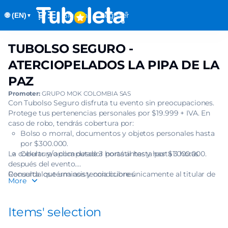
Item
Dialog
Sign in
Register
🌐 (EN)
selection
▼
[TUBOLSO
SEGURO
TUBOLSO SEGURO -
TUBOLSO
-
SEGURO
ATERCIOPELADOS
ATERCIOPELADOS LA PIPA DE LA
-
LA
PAZ
ATERCIOPELADOS
PIPA
LA
Promoter:
GRUPO MOK COLOMBIA SAS
DE
PIPA
Con Tubolso Seguro disfruta tu evento sin preocupaciones.
LA
Protege tus pertenencias personales por $19.999 + IVA. En
DE
PAZ]
caso de robo, tendrás cobertura por:
LA
-
Bolso o morral, documentos y objetos personales hasta
PAZ
Tuboleta.com
por $300.000.
La cobertura aplica desde 3 horas antes y hasta 3 horas
Celular y/o computador portátil hasta por $1.000.000.
después del evento.
Recuerda que una asistencia cubre únicamente al titular de
Consulta los términos y condiciones
More
una (1) boleta.
Items' selection