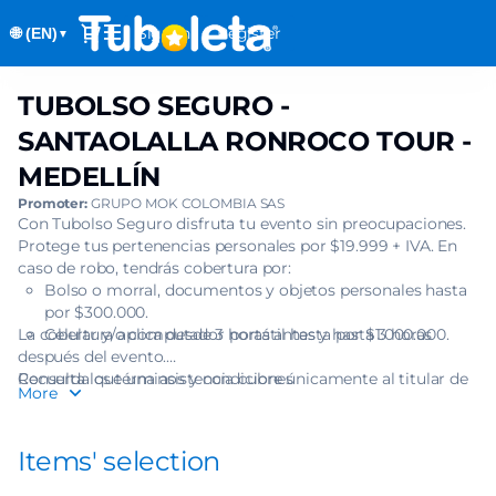
Item
Dialog
Sign in
Register
🌐 (EN)
selection
▼
[TUBOLSO
SEGURO
TUBOLSO SEGURO -
TUBOLSO
-
SEGURO
SANTAOLALLA
SANTAOLALLA RONROCO TOUR -
-
RONROCO
MEDELLÍN
SANTAOLALLA
TOUR
RONROCO
Promoter:
GRUPO MOK COLOMBIA SAS
-
TOUR
Con Tubolso Seguro disfruta tu evento sin preocupaciones.
MEDELLÍN]
Protege tus pertenencias personales por $19.999 + IVA. En
-
-
caso de robo, tendrás cobertura por:
MEDELLÍN
Tuboleta.com
Bolso o morral, documentos y objetos personales hasta
por $300.000.
La cobertura aplica desde 3 horas antes y hasta 3 horas
Celular y/o computador portátil hasta por $1.000.000.
después del evento.
Recuerda que una asistencia cubre únicamente al titular de
Consulta los términos y condiciones
More
una (1) boleta.
Items' selection