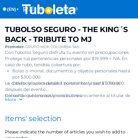
Item
Dialog
Sign in
Register
🌐 (EN)
selection
▼
[TUBOLSO
SEGURO
TUBOLSO SEGURO - THE KING´S
TUBOLSO
-
SEGURO
THE
BACK - TRIBUTE TO MJ
-
KING
Promoter:
GRUPO MOK COLOMBIA SAS
THE
´S
Con Tubolso Seguro disfruta tu evento sin preocupaciones.
KING
BACK
Protege tus pertenencias personales por $19.999 + IVA. En
´S
-
caso de robo, tendrás cobertura por:
BACK
Bolso o morral, documentos y objetos personales hasta
TRIBUTE
-
por $300.000.
TO
TRIBUTE
La cobertura aplica desde 3 horas antes y hasta 3 horas
Celular y/o computador portátil hasta por $1.000.000.
MJ]
TO
después del evento.
-
Recuerda que una asistencia cubre únicamente al titular de
Consulta los términos y condiciones
MJ
Tuboleta.com
More
una (1) boleta.
Items' selection
Please indicate the number of articles you wish to add to