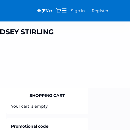
Dialog
Sign in
Register
🌐 (EN)
▼
NDSEY STIRLING
SHOPPING CART
Your cart is empty
Promotional code