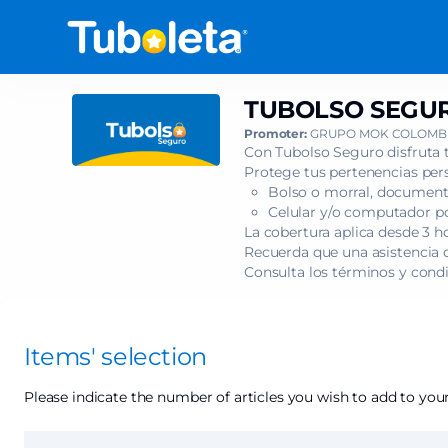
Item
selection
[TUBOLSO
SEGURO
-
TUBOLSO SEGURO
TUBOLSO
LATIN
SEGURO
Promoter:
GRUPO MOK COLOMBI
AMERICA
-
Con Tubolso Seguro disfruta 
TOUR
LATIN
Protege tus pertenencias pers
2026
Bolso o morral, documento
AMERICA
-
Celular y/o computador por
TOUR
LINDSEY
La cobertura aplica desde 3 h
2026
Recuerda que una asistencia c
STIRLING]
-
Consulta los términos y cond
-
LINDSEY
Tuboleta.com
STIRLING
Items' selection
Please indicate the number of articles you wish to add to your