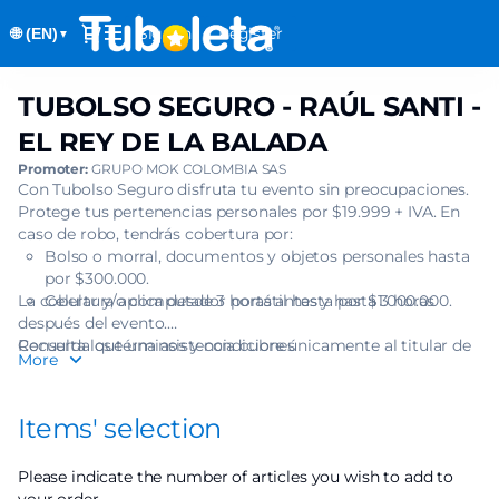
Item
Dialog
Sign in
Register
🌐 (EN)
selection
▼
[TUBOLSO
SEGURO
TUBOLSO SEGURO - RAÚL SANTI -
TUBOLSO
-
SEGURO
RAÚL
EL REY DE LA BALADA
-
SANTI
Promoter:
GRUPO MOK COLOMBIA SAS
RAÚL
-
Con Tubolso Seguro disfruta tu evento sin preocupaciones.
SANTI
EL
Protege tus pertenencias personales por $19.999 + IVA. En
-
REY
caso de robo, tendrás cobertura por:
EL
Bolso o morral, documentos y objetos personales hasta
DE
REY
por $300.000.
LA
DE
La cobertura aplica desde 3 horas antes y hasta 3 horas
Celular y/o computador portátil hasta por $1.000.000.
BALADA]
LA
después del evento.
-
Recuerda que una asistencia cubre únicamente al titular de
Consulta los términos y condiciones
BALADA
Tuboleta.com
More
una (1) boleta.
Items' selection
Please indicate the number of articles you wish to add to