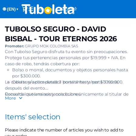
Item
Dialog
Sign in
Register
🌐 (EN)
selection
▼
[TUBOLSO
SEGURO
TUBOLSO SEGURO - DAVID
TUBOLSO
-
SEGURO
DAVID
BISBAL - TOUR ETERNOS 2026
-
BISBAL
Promoter:
GRUPO MOK COLOMBIA SAS
DAVID
-
Con Tubolso Seguro disfruta tu evento sin preocupaciones.
BISBAL
TOUR
Protege tus pertenencias personales por $19.999 + IVA. En
-
ETERNOS
caso de robo, tendrás cobertura por:
TOUR
Bolso o morral, documentos y objetos personales hasta
2026]
ETERNOS
por $300.000.
-
2026
La cobertura aplica desde 3 horas antes y hasta 3 horas
Celular y/o computador portátil hasta por $1.000.000.
Tuboleta.com
después del evento.
Recuerda que una asistencia cubre únicamente al titular de
Consulta los términos y condiciones
More
una (1) boleta.
Items' selection
Please indicate the number of articles you wish to add to