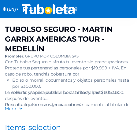
Item
Dialog
Sign in
Register
🌐 (EN)
selection
▼
[TUBOLSO
SEGURO
TUBOLSO SEGURO - MARTIN
TUBOLSO
-
SEGURO
MARTIN
GARRIX AMERICAS TOUR -
-
GARRIX
MEDELLÍN
MARTIN
AMERICAS
GARRIX
Promoter:
GRUPO MOK COLOMBIA SAS
TOUR
AMERICAS
Con Tubolso Seguro disfruta tu evento sin preocupaciones.
-
Protege tus pertenencias personales por $19.999 + IVA. En
TOUR
MEDELLÍN]
caso de robo, tendrás cobertura por:
-
-
Bolso o morral, documentos y objetos personales hasta
MEDELLÍN
Tuboleta.com
por $300.000.
La cobertura aplica desde 3 horas antes y hasta 3 horas
Celular y/o computador portátil hasta por $1.000.000.
después del evento.
Recuerda que una asistencia cubre únicamente al titular de
Consulta los términos y condiciones
More
una (1) boleta.
Items' selection