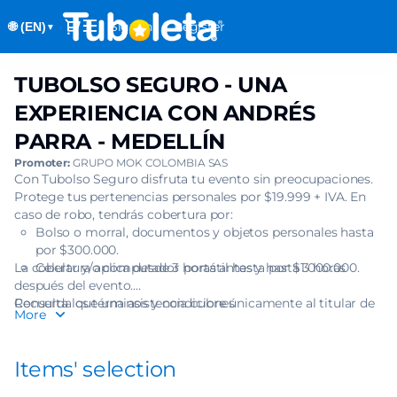
Item
Dialog
Sign in
Register
🌐 (EN)
selection
▼
[TUBOLSO
SEGURO
TUBOLSO SEGURO - UNA
TUBOLSO
-
SEGURO
UNA
EXPERIENCIA CON ANDRÉS
-
EXPERIENCIA
PARRA - MEDELLÍN
UNA
CON
EXPERIENCIA
Promoter:
GRUPO MOK COLOMBIA SAS
ANDRÉS
CON
Con Tubolso Seguro disfruta tu evento sin preocupaciones.
PARRA
Protege tus pertenencias personales por $19.999 + IVA. En
ANDRÉS
-
caso de robo, tendrás cobertura por:
PARRA
MEDELLÍN]
Bolso o morral, documentos y objetos personales hasta
-
-
por $300.000.
MEDELLÍN
Tuboleta.com
La cobertura aplica desde 3 horas antes y hasta 3 horas
Celular y/o computador portátil hasta por $1.000.000.
después del evento.
Recuerda que una asistencia cubre únicamente al titular de
Consulta los términos y condiciones
More
una (1) boleta.
Items' selection