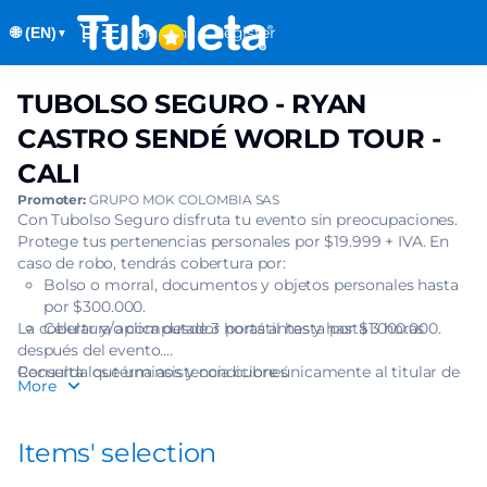
Item
Dialog
Sign in
Register
🌐 (EN)
selection
▼
[TUBOLSO
SEGURO
TUBOLSO SEGURO - RYAN
TUBOLSO
-
SEGURO
RYAN
CASTRO SENDÉ WORLD TOUR -
-
CASTRO
CALI
RYAN
SENDÉ
CASTRO
Promoter:
GRUPO MOK COLOMBIA SAS
WORLD
SENDÉ
Con Tubolso Seguro disfruta tu evento sin preocupaciones.
TOUR
Protege tus pertenencias personales por $19.999 + IVA. En
WORLD
-
caso de robo, tendrás cobertura por:
TOUR
CALI]
Bolso o morral, documentos y objetos personales hasta
-
-
por $300.000.
CALI
Tuboleta.com
La cobertura aplica desde 3 horas antes y hasta 3 horas
Celular y/o computador portátil hasta por $1.000.000.
después del evento.
Recuerda que una asistencia cubre únicamente al titular de
Consulta los términos y condiciones
More
una (1) boleta.
Items' selection