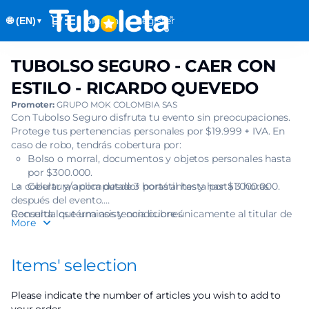
Item
Dialog
Sign in
Register
🌐 (EN)
selection
▼
[TUBOLSO
SEGURO
TUBOLSO SEGURO - CAER CON
TUBOLSO
-
SEGURO
CAER
ESTILO - RICARDO QUEVEDO
-
CON
Promoter:
GRUPO MOK COLOMBIA SAS
CAER
ESTILO
Con Tubolso Seguro disfruta tu evento sin preocupaciones.
CON
-
Protege tus pertenencias personales por $19.999 + IVA. En
ESTILO
RICARDO
caso de robo, tendrás cobertura por:
-
Bolso o morral, documentos y objetos personales hasta
QUEVEDO]
RICARDO
por $300.000.
-
QUEVEDO
La cobertura aplica desde 3 horas antes y hasta 3 horas
Celular y/o computador portátil hasta por $1.000.000.
Tuboleta.com
después del evento.
Recuerda que una asistencia cubre únicamente al titular de
Consulta los términos y condiciones
More
una (1) boleta.
Items' selection
Please indicate the number of articles you wish to add to