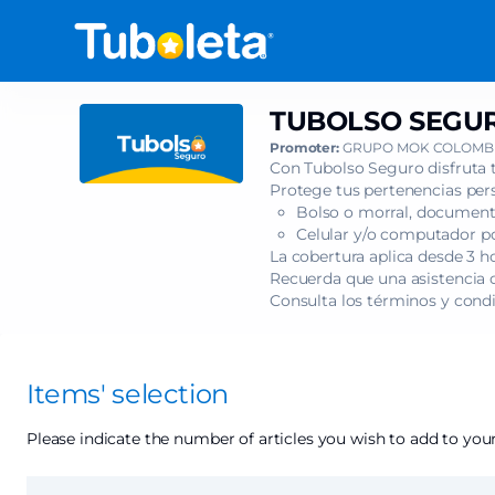
Item
selection
[TUBOLSO
SEGURO
-
TUBOLSO SEGUR
TUBOLSO
ANDRÉS
SEGURO
Promoter:
GRUPO MOK COLOMBI
OBREGÓN
-
Con Tubolso Seguro disfruta 
-
ANDRÉS
Protege tus pertenencias pers
TODO
Bolso o morral, documento
OBREGÓN
PASA
Celular y/o computador por
-
TOUR
La cobertura aplica desde 3 h
TODO
Recuerda que una asistencia c
-
PASA
Consulta los términos y cond
BOGOTÁ]
TOUR
-
-
Tuboleta.com
BOGOTÁ
Items' selection
Please indicate the number of articles you wish to add to your