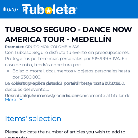
Item
Dialog
Sign in
Register
🌐 (EN)
selection
▼
[TUBOLSO
SEGURO
TUBOLSO SEGURO - DANCE NOW
TUBOLSO
-
SEGURO
DANCE
AMERICA TOUR - MEDELLÍN
-
NOW
Promoter:
GRUPO MOK COLOMBIA SAS
DANCE
AMERICA
Con Tubolso Seguro disfruta tu evento sin preocupaciones.
NOW
TOUR
Protege tus pertenencias personales por $19.999 + IVA. En
AMERICA
-
caso de robo, tendrás cobertura por:
TOUR
Bolso o morral, documentos y objetos personales hasta
MEDELLÍN]
-
por $300.000.
-
MEDELLÍN
La cobertura aplica desde 3 horas antes y hasta 3 horas
Celular y/o computador portátil hasta por $1.000.000.
Tuboleta.com
después del evento.
Recuerda que una asistencia cubre únicamente al titular de
Consulta los términos y condiciones
More
una (1) boleta.
Items' selection
Please indicate the number of articles you wish to add to