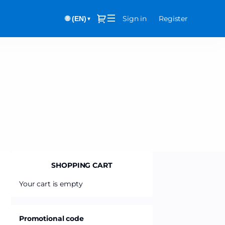
Dialog
Sign in
Register
🌐 (EN)
▼
SHOPPING CART
Your cart is empty
Promotional code