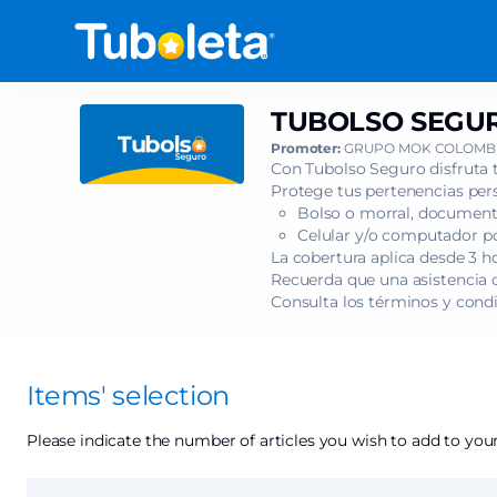
Item
selection
[TUBOLSO
SEGURO
-
TUBOLSO SEGUR
TUBOLSO
PENYAIR
SEGURO
Promoter:
GRUPO MOK COLOMBI
EN
-
Con Tubolso Seguro disfruta 
BOGOTA
PENYAIR
Protege tus pertenencias pers
2026]
Bolso o morral, documento
EN
-
Celular y/o computador por
BOGOTA
Tuboleta.com
La cobertura aplica desde 3 h
2026
Recuerda que una asistencia c
Consulta los términos y cond
Items' selection
Please indicate the number of articles you wish to add to your