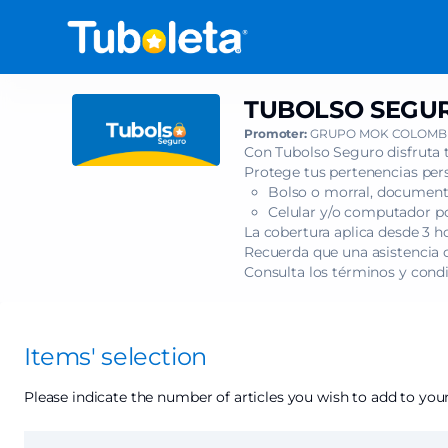
Item
selection
[TUBOLSO
SEGURO
-
TUBOLSO SEGURO
TUBOLSO
DANIEL
SEGURO
Promoter:
GRUPO MOK COLOMBI
HABIF
-
Con Tubolso Seguro disfruta 
EL
DANIEL
Protege tus pertenencias pers
PASO
Bolso o morral, documento
HABIF
FINAL
Celular y/o computador por
EL
ASCENDER
La cobertura aplica desde 3 h
PASO
Recuerda que una asistencia c
-
FINAL
Consulta los términos y cond
2026]
ASCENDER
-
-
Tuboleta.com
2026
Items' selection
Please indicate the number of articles you wish to add to your