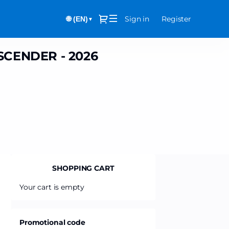
Dialog
Sign in
Register
🌐 (EN)
▼
SCENDER - 2026
SHOPPING CART
Your cart is empty
Promotional code