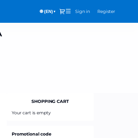
Dialog
Sign in
Register
🌐 (EN)
▼
A
SHOPPING CART
Your cart is empty
Promotional code