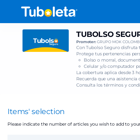
Item
selection
[TUBOLSO
SEGURO
-
TUBOLSO SEGUR
TUBOLSO
LATINA-
SEGURO
Promoter:
GRUPO MOK COLOMBI
MENTE
-
Con Tubolso Seguro disfruta 
VOL
LATINA-
Protege tus pertenencias pers
2
Bolso o morral, documento
MENTE
-
Celular y/o computador por
VOL
B/MANGA]
La cobertura aplica desde 3 h
2
Recuerda que una asistencia c
-
-
Consulta los términos y cond
Tuboleta.com
B/MANGA
Items' selection
Please indicate the number of articles you wish to add to your